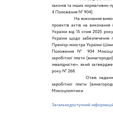
законів та інших нормативно-пр
4 Положення № 904).
На виконання вимог ст. 18 п
проектів актів на виконання 
України від 15 січня 2025 ро
України щодо забезпечення п
Прем’єр-міністра України Шмигал
Положення № 904 Мінсоцпо
заробітної плати (винагороди
інвалідністю», який затвердж
року № 268.
Отже, надання роз’ясне
заробітної плати (винагоро
Мінсоцполітики.
Загальнодоступний інформаці