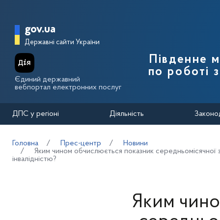
Перейти до основного вмісту
Головна сторінка Державної п
gov.ua
Державні сайти України
Південне 
по роботі 
Єдиний державний
вебпортал електронних послуг
ДПС у регіоні
Діяльність
Законо
Головна
Прес-центр
Новини
Яким чином обчислюється показник середньомісячної за
інвалідністю?
Яким чино