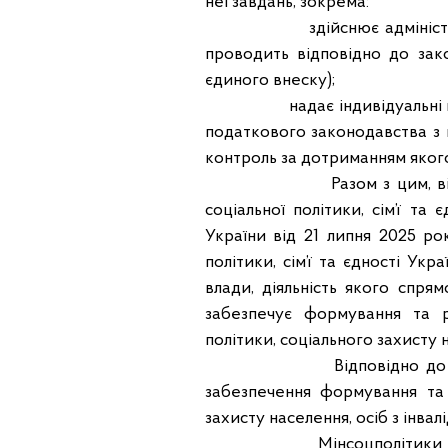
неї завдань, зокрема:
здійснює адміністрування п
проводить відповідно до зако
єдиного внеску);
надає індивідуальні податк
податкового законодавства з 
контроль за дотриманням яког
Разом з цим, відповідно
соціальної політики, сім’ї та
України від 21 липня 2025 р
політики, сім’ї та єдності Ук
влади, діяльність якого спря
забезпечує формування та р
політики, соціального захисту 
Відповідно до п. 3 Пол
забезпечення формування та 
захисту населення, осіб з інвал
Мінсоцполітики відповідн