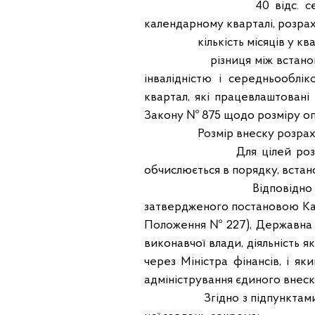
40 відс. середньомісяч
календарному кварталі, розрах
кількість місяців у квар
різниця між встановленим
інвалідністю і середньооблік
квартал, які працевлаштовані
Закону № 875 щодо розміру оп
Розмір внеску розраховуєтьс
Для цілей розрахунку вн
обчислюється в порядку, встан
Відповідно до п. 1 По
затвердженого постановою Кабі
Положення № 227), Державна 
виконавчої влади, діяльність 
через Міністра фінансів, і я
адміністрування єдиного внеск
Згідно з підпунктами 12, 7