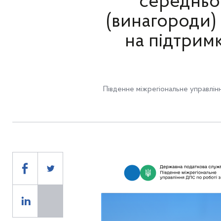
середньом
(винагороди)
на підтрим
Південне міжрегіональне управлін