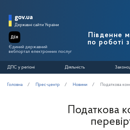
Перейти до основного вмісту
Головна сторінка Державної п
gov.ua
Державні сайти України
Південне 
по роботі 
Єдиний державний
вебпортал електронних послуг
ДПС у регіоні
Діяльність
Законо
Головна
Прес-центр
Новини
Податкова конс
Податкова к
перевір