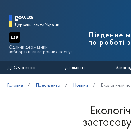
Перейти до основного вмісту
Головна сторінка Державної п
gov.ua
Державні сайти України
Південне 
по роботі 
Єдиний державний
вебпортал електронних послуг
ДПС у регіоні
Діяльність
Законо
Головна
Прес-центр
Новини
Екологічний по
Екологіч
застосов