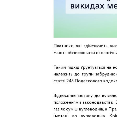
Платники, які здійснюють ви
мають обчислювати екологічний
Такий підхід ґрунтується на 
належить до групи забруднюю
статті 243 Податкового кодекс
Віднесення метану до вуглево
положеннями законодавства. 
газ як суміш вуглеводнів, а П
(метан) до вуглеводнів. Кр