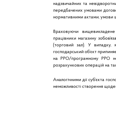
надзвичайних та невідворотни
передбачених умовами договор
нормативними актами, умови щ
Враховуючи вищевикладене 
працівники магазину зобов’яз
(торговий зал). У випадку,
господарський об’єкт припиняє
на РРО/програмному РРО не
розрахункових операцій на т
Аналогічними дії суб’єкта гос
неможливості створення щоден