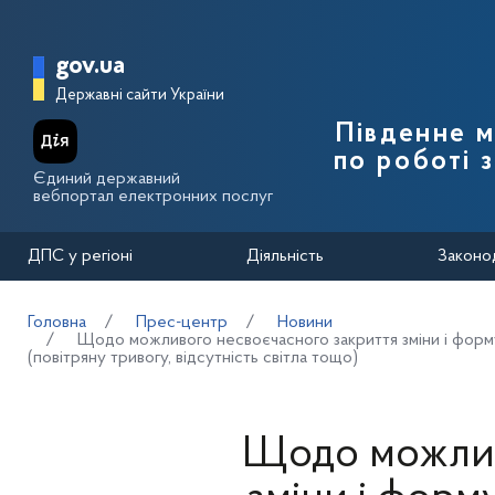
Перейти до основного вмісту
Головна сторінка Державної п
gov.ua
Державні сайти України
Південне 
по роботі 
Єдиний державний
вебпортал електронних послуг
ДПС у регіоні
Діяльність
Законо
Головна
Прес-центр
Новини
Щодо можливого несвоєчасного закриття зміни і форму
(повітряну тривогу, відсутність світла тощо)
Щодо можлив