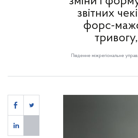
зміни і фор
звітних чек
форс-мажо
тривогу,
Південне міжрегіональне управ