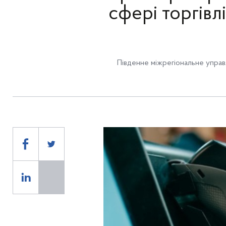
сфері торгівл
Південне міжрегіональне управ