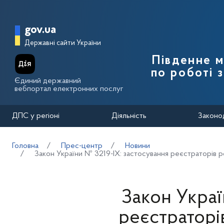
Перейти до основного вмісту
Головна сторінка Державної п
gov.ua
Державні сайти України
Південне 
по роботі 
Єдиний державний
вебпортал електронних послуг
ДПС у регіоні
Діяльність
Законо
Головна
Прес-центр
Новини
Закон України № 3219-IX: застосування реєстраторів р
Закон Украї
реєстраторі