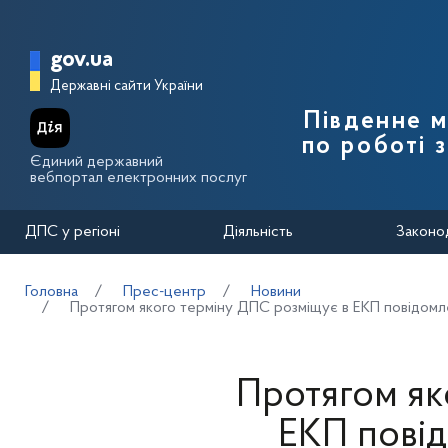
Перейти до основного вмісту
Головна сторінка Державної п
gov.ua
Державні сайти України
Південне 
по роботі 
Єдиний державний
вебпортал електронних послуг
ДПС у регіоні
Діяльність
Законо
Головна
Прес-центр
Новини
Протягом якого терміну ДПС розміщує в ЕКП повідомл
Протягом як
ЕКП пові