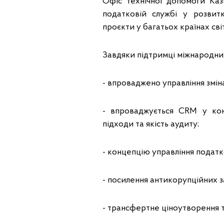
Офіс технічної допомоги Ка
податковій службі у розвит
проєкти у багатьох країнах сві
Завдяки підтримці міжнародни
- впроваджено управління змін
- впроваджується CRM у конт
підходи та якість аудиту;
- концепцію управління подат
- посилення антикорупційних з
- трансфертне ціноутворення 