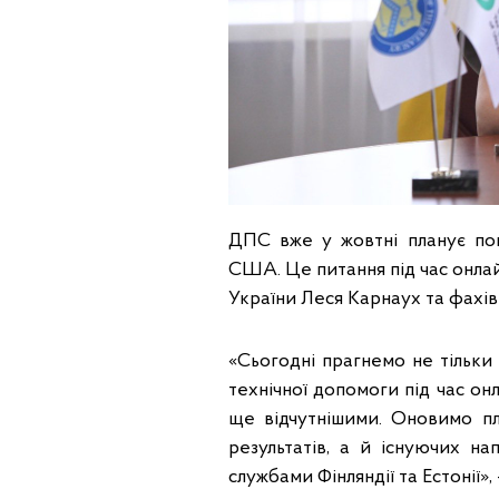
ДПС вже у жовтні планує по
США. Це питання під час онлай
України Леся Карнаух та фахів
«Сьогодні прагнемо не тільки
технічної допомоги під час он
ще відчутнішими. Оновимо пл
результатів, а й існуючих н
службами Фінляндії та Естонії»,