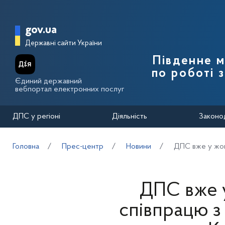
Перейти до основного вмісту
Головна сторінка Державної п
gov.ua
Державні сайти України
Південне 
по роботі 
Єдиний державний
вебпортал електронних послуг
ДПС у регіоні
Діяльність
Законо
Головна
Прес-центр
Новини
ДПС вже у жов
ДПС вже у
співпрацю з