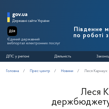
Перейти до основного вмісту
Головна сторінка Державної п
gov.ua
Державні сайти України
Південне 
по роботі 
Єдиний державний
вебпортал електронних послуг
ДПС у регіоні
Діяльність
Законо
Головна
Прес-центр
Новини
Леся Карнаух:
Леся К
держбюджету