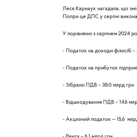
Леся Карнаух нагадала, що зм
Попри це ДПС у серпні виконал
У порівнянні з серпнем 2024 ро
- Податок на доходи фізосіб – 
- Податок на прибуток підприєм
- Зібрано ПДВ – 38,0 млрд грн.
- Відшкодування ПДВ – 14,6 млр
- Акцизний податок — 15,6 млрд
- Рента – 6,1 млрд грн.