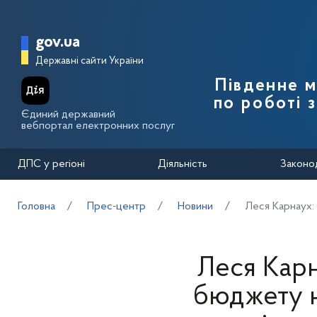
Перейти до основного вмісту
Головна сторінка Державної п
gov.ua
Державні сайти України
Південне 
по роботі 
Єдиний державний
вебпортал електронних послуг
ДПС у регіоні
Діяльність
Законо
Головна
Прес-центр
Новини
Леся Карнаух: 
Леся Карн
бюджету н