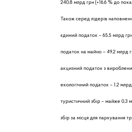
240,8 млрд грн (+16,6 % до пок
Також серед лідерів наповнен
єдиний податок – 65,5 млрд грн
податок на майно – 49,2 млрд гр
акцизний податок з вироблених 
екологічний податок – 1,2 млрд 
туристичний збiр – майже 0,3 мл
збiр за мiсця для паркування тр