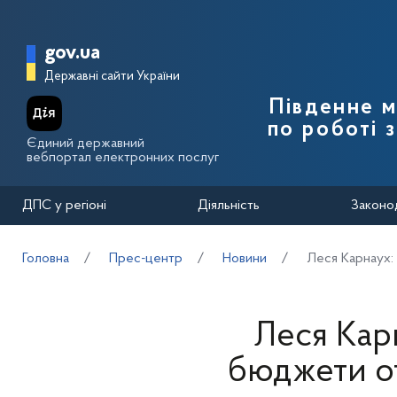
Перейти до основного вмісту
Головна сторінка Державної п
gov.ua
Державні сайти України
Південне 
по роботі 
Єдиний державний
вебпортал електронних послуг
ДПС у регіоні
Діяльність
Законо
Головна
Прес-центр
Новини
Леся Карнаух: 
Леся Карн
бюджети о