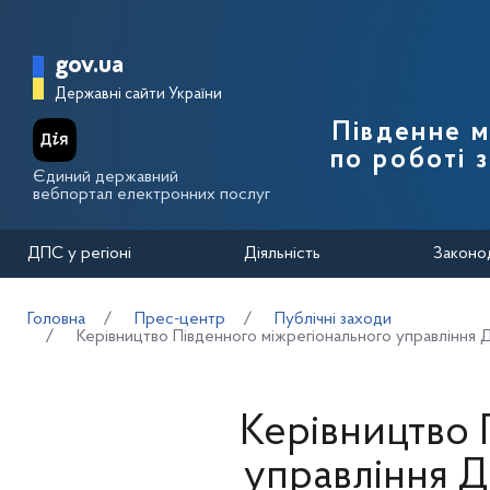
Перейти до основного вмісту
Головна сторінка Державної п
gov.ua
Державні сайти України
Південне 
по роботі 
Єдиний державний
вебпортал електронних послуг
ДПС у регіоні
Діяльність
Законо
Головна
Прес-центр
Публічні заходи
Керівництво Південного міжрегіонального управління
Керівництво 
управління 