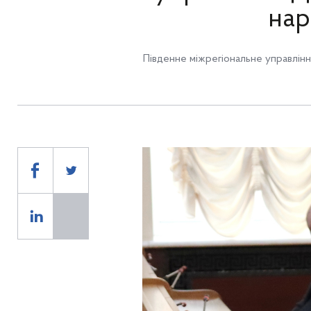
нар
Південне міжрегіональне управлінн