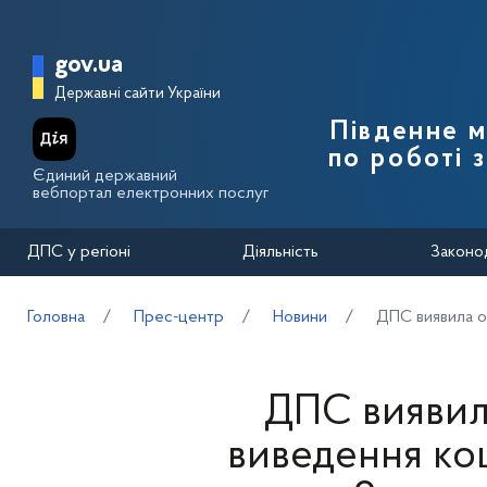
Перейти до основного вмісту
Головна сторінка Державної п
gov.ua
Державні сайти України
Південне 
по роботі 
Єдиний державний
вебпортал електронних послуг
ДПС у регіоні
Діяльність
Законо
Головна
Прес-центр
Новини
ДПС виявила оз
ДПС виявил
виведення кош