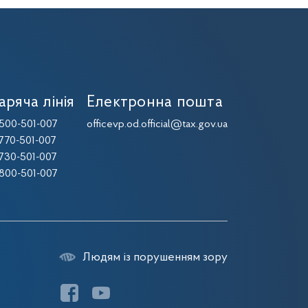
аряча лінія
Електронна пошта
500-501-007
officevp.od.official@tax.gov.ua
770-501-007
730-501-007
800-501-007
Людям із порушенням зору