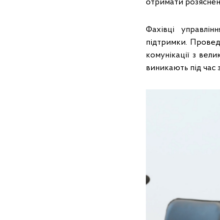
отримати роз’яснен
Фахівці управлін
підтримки. Провед
комунікації з вел
виникають під час 