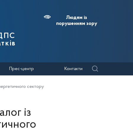
Людям із
порушенням зору
 ДПС
тків
Прес-центр
Контакти
нергетичного сектору
лог із
тичного