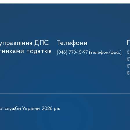
 управління ДПС
Телефони
Г
тниками податків
(048) 770-15-97
(телефон/факс)
0
0
0
0
ї служби України. 2026 рік