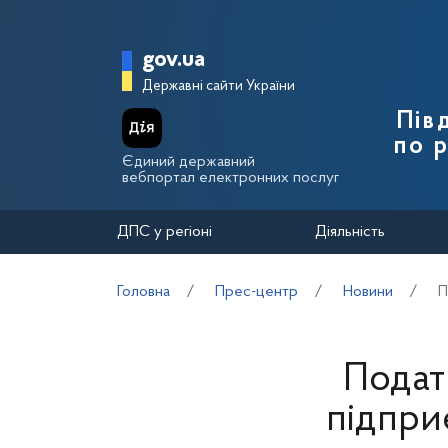
Перейти до основного вмісту
Головна сторінка Держа
gov.ua
Державні сайти України
Пів
по 
Єдиний державний
вебпортал електронних послуг
ДПС у регіоні
Діяльність
Головна
Прес-центр
Новини
П
Подат
підпри