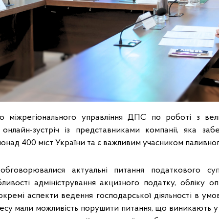
го міжрегіонального управління ДПС по роботі з ве
онлайн-зустріч із представниками компанії, яка заб
онад 400 міст України та є важливим учасником паливног
 обговорювалися актуальні питання податкового суп
бливості адміністрування акцизного податку, обліку опе
окремі аспекти ведення господарської діяльності в умо
есу мали можливість порушити питання, що виникають у 