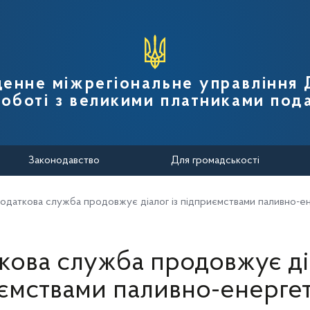
вної податкової служби України
денне міжрегіональне управління
роботі з великими платниками пода
Законодавство
Для громадськості
одаткова служба продовжує діалог із підприємствами паливно-е
кова служба продовжує діа
ємствами паливно-енерге