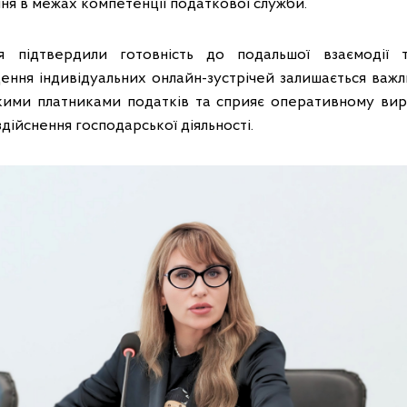
ня в межах компетенції податкової служби.
ня підтвердили готовність до подальшої взаємодії т
ення індивідуальних онлайн-зустрічей залишається важ
икими платниками податків та сприяє оперативному ви
здійснення господарської діяльності.