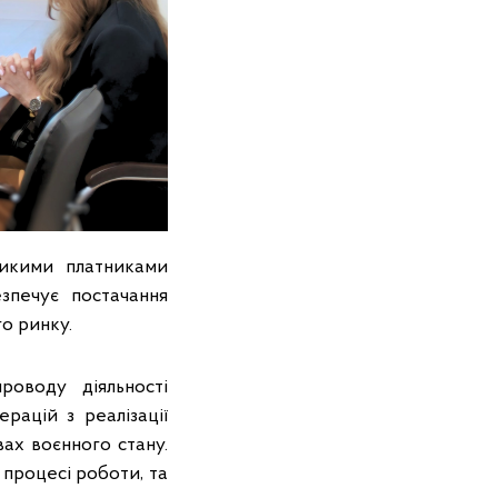
ликими платниками
езпечує постачання
о ринку.
роводу діяльності
рацій з реалізації
вах воєнного стану.
процесі роботи, та