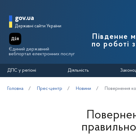
Перейти до основного вмісту
Головна сторінка Державної п
gov.ua
Державні сайти України
Південне 
по роботі 
Єдиний державний
вебпортал електронних послуг
ДПС у регіоні
Діяльність
Законо
Головна
Прес-центр
Новини
Повернення ко
Повернен
правильно